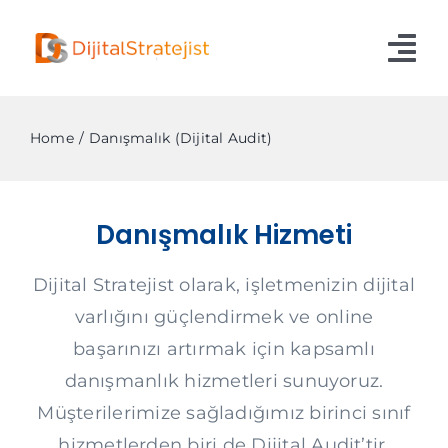
Skip
to
Tog
content
Nav
Ana Sayfa
Home
Danışmalık (Dijital Audit)
Hizmetlerimiz
Danışmalık Hizmeti
Hakkımızda
Blog
Dijital Stratejist olarak, işletmenizin dijital
varlığını güçlendirmek ve online
İletişim
başarınızı artırmak için kapsamlı
danışmanlık hizmetleri sunuyoruz.
Müşterilerimize sağladığımız birinci sınıf
hizmetlerden biri de Dijital Audit’tir.