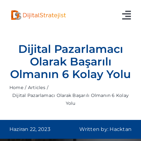
Skip
to
Tog
content
Nav
Ana Sayfa
Dijital Pazarlamacı
Hizmetlerimiz
Olarak Başarılı
Olmanın 6 Kolay Yolu
Hakkımızda
Blog
Home
Articles
Dijital Pazarlamacı Olarak Başarılı Olmanın 6 Kolay
İletişim
Yolu
Haziran 22, 2023
Written by: Hacktan